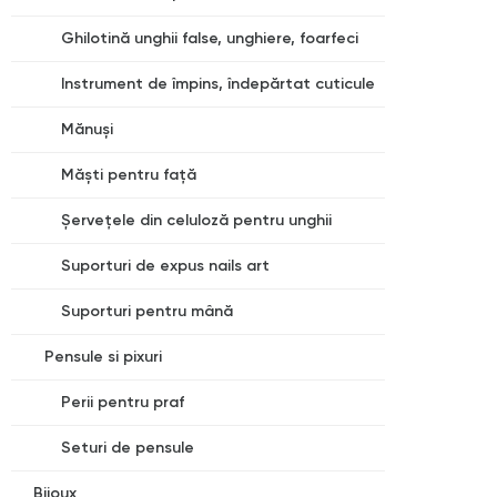
Ghilotină unghii false, unghiere, foarfeci
Instrument de împins, îndepărtat cuticule
Mănuși
Măști pentru față
Șervețele din celuloză pentru unghii
Suporturi de expus nails art
Suporturi pentru mână
Pensule si pixuri
Perii pentru praf
Seturi de pensule
Bijoux