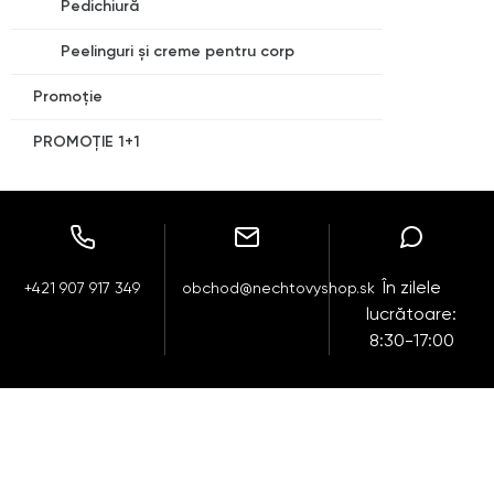
Pedichiură
Peelinguri și creme pentru corp
Promoție
PROMOȚIE 1+1
În zilele
+421 907 917 349
obchod@nechtovyshop.sk
lucrătoare:
8:30-17:00