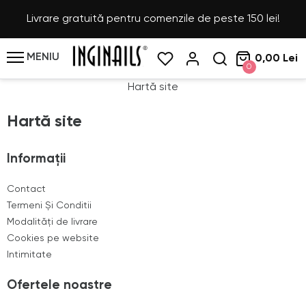
Livrare gratuită pentru comenzile de peste 150 lei!
MENIU
0,00 Lei
0
Hartă site
Hartă site
Informații
Contact
Termeni Și Conditii
Modalități de livrare
Cookies pe website
Intimitate
Ofertele noastre