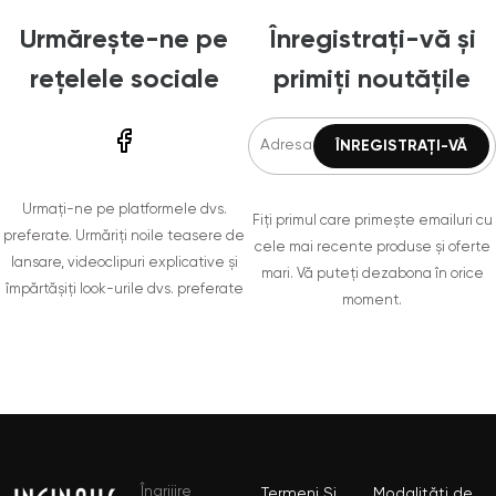
Urmărește-ne pe
Înregistrați-vă și
rețelele sociale
primiți noutățile
Urmați-ne pe platformele dvs.
Fiți primul care primește emailuri cu
preferate. Urmăriți noile teasere de
cele mai recente produse și oferte
lansare, videoclipuri explicative și
mari. Vă puteți dezabona în orice
împărtășiți look-urile dvs. preferate
moment.
Îngrijire
Termeni Și
Modalități de