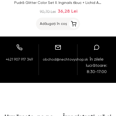
Pudră Glitter Color Set II. Inginails 6buc + Lichid Acrilic 100ml GRATIS
36,28 Lei
90,70 Lei
Adăugați în coș
În zilele
+421 907 917 349
obchod@nechtovyshop.sk
lucrătoare:
8:30-17:00