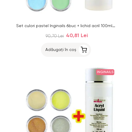
Set culori pastel Inginails 6buc + lichid acril 100ml GRATIS
40,81 Lei
90,70 Lei
Adăugați în coș
INGINAILS