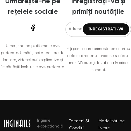
Urmărește-ne pe
Înregistrați-vă și
rețelele sociale
primiți noutățile
Urmați-ne pe platformele dvs.
Fiți primul care primește emailuri cu
preferate. Urmăriți noile teasere de
cele mai recente produse și oferte
lansare, videoclipuri explicative și
mari. Vă puteți dezabona în orice
împărtășiți look-urile dvs. preferate
moment.
Îngrijire
Termeni Și
Modalități de
excepțională
Conditii
livrare