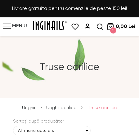
Livrare gratuită pentru comenzile de peste 150 lei!
MENIU
0,00 Lei
0
Truse acrilice
Unghii
>
Unghii acrilice
>
Truse acrilice
Sortați după producător
All manufacturers