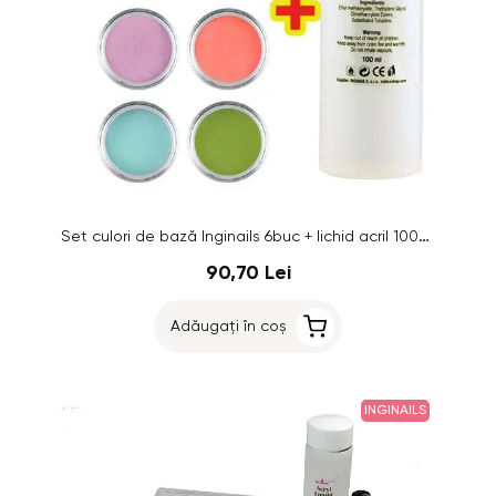
Set culori de bază Inginails 6buc + lichid acril 100ml GRATIS
90,70 Lei
Adăugați în coș
INGINAILS