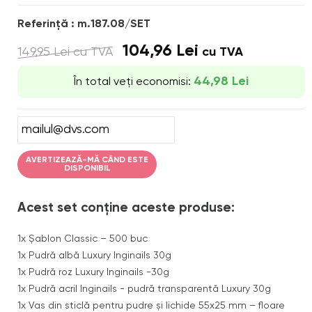
Referinţă : m.187.08/SET
104,96 Lei
149,95 Lei
cu TVA
cu TVA
44,98 Lei
În total veți economisi:
AVERTIZEAZĂ-MĂ CÂND ESTE
DISPONIBIL
Acest set conține aceste produse:
1x
Șablon Classic – 500 buc
1x
Pudră albă Luxury Inginails 30g
1x
Pudră roz Luxury Inginails -30g
1x
Pudră acril Inginails - pudră transparentă Luxury 30g
1x
Vas din sticlă pentru pudre și lichide 55x25 mm – floare