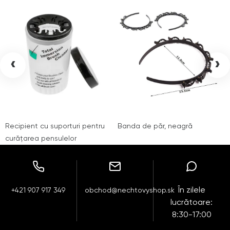
‹
›
Recipient cu suporturi pentru
Banda de păr, neagră
curățarea pensulelor
În zilele
+421 907 917 349
obchod@nechtovyshop.sk
lucrătoare:
8:30-17:00