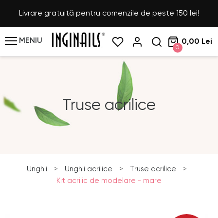
Livrare gratuită pentru comenzile de peste 150 lei!
MENIU
0,00 Lei
0
Truse acrilice
Unghii
>
Unghii acrilice
>
Truse acrilice
>
Kit acrilic de modelare - mare