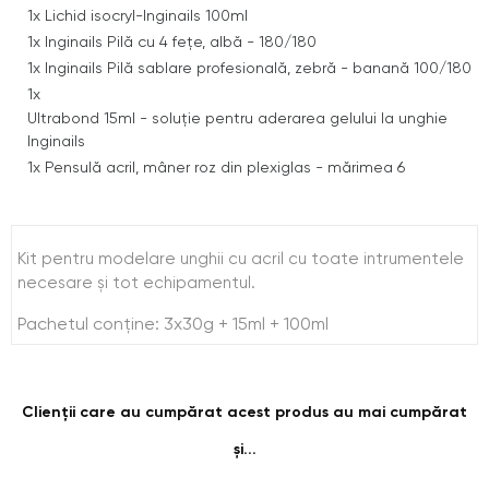
1x
Lichid isocryl-Inginails 100ml
1x
Inginails Pilă cu 4 fețe, albă - 180/180
1x
Inginails Pilă sablare profesională, zebră - banană 100/180
1x
Ultrabond 15ml - soluție pentru aderarea gelului la unghie
Inginails
1x
Pensulă acril, mâner roz din plexiglas - mărimea 6
Kit pentru modelare unghii cu acril cu toate intrumentele
necesare și tot echipamentul.
Pachetul conține: 3x30g + 15ml + 100ml
Clienții care au cumpărat acest produs au mai cumpărat
și...