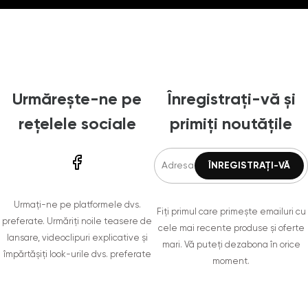
Urmărește-ne pe
Înregistrați-vă și
rețelele sociale
primiți noutățile
Urmați-ne pe platformele dvs.
Fiți primul care primește emailuri cu
preferate. Urmăriți noile teasere de
cele mai recente produse și oferte
lansare, videoclipuri explicative și
mari. Vă puteți dezabona în orice
împărtășiți look-urile dvs. preferate
moment.