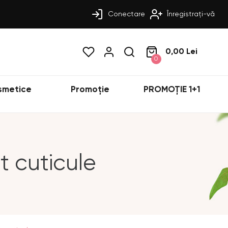
Conectare
Înregistrați-vă
0,00 Lei
0
smetice
Promoție
PROMOȚIE 1+1
t cuticule