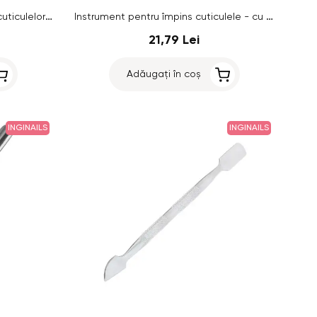
Instrument pentru împingerea cuticulelor cu vârf mineral - negru
Instrument pentru împins cuticulele - cu două capete, 13,5cm
21,79 Lei
Adăugați în coș
INGINAILS
INGINAILS