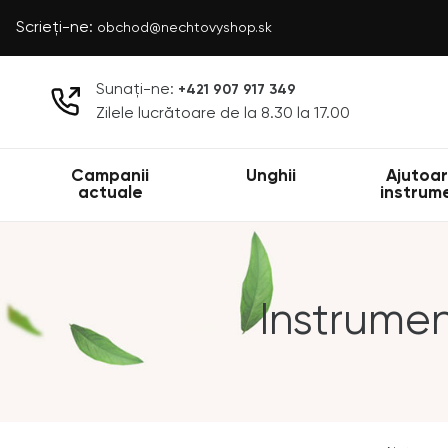
Scrieți-ne:
obchod@nechtovyshop.sk
Sunați-ne:
+421 907 917 349
Zilele lucrătoare de la 8.30 la 17.00
Campanii
Unghii
Ajutoar
actuale
instrum
Instrumen