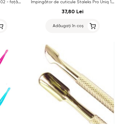
Împingător de cuticule Silcare 102 - față-verso
Împingător de cuticule Staleks Pro Uniq 10 TYPE 6
37,80 Lei
Adăugați în coș