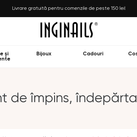
Livrare gratuită pentru comenzile de peste 150 lei!
e și
Bijoux
Cadouri
Co
ente
t de împins, îndepărta