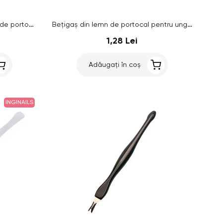
Bețigaș pentru unghii din lemn de portocal - 15 cm
Bețigaș din lemn de portocal pentru unghii - 18 cm
1,28 Lei
Adăugați în coș
INGINAILS