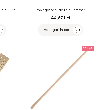
Instrument pentru împins cuticulele - 16cm
Impingator cuticule si Trimmer
44,67 Lei
Adăugați în coș
BELLAZI