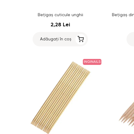
Bețigaș cuticule unghii
2,28 Lei
Adăugați în coș
INGINAILS