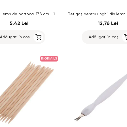
Bețigaș din lemn de portocal 17,8 cm - 10 buc
5,42 Lei
12,76 Lei
Adăugați în coș
Adăugați în coș
INGINAILS