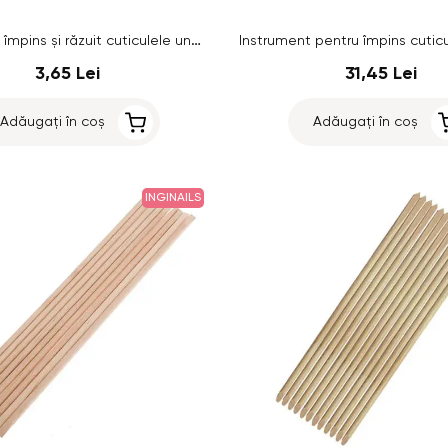
Bețigaș de împins și răzuit cuticulele unghiei - roz
3,65 Lei
31,45 Lei
Adăugați în coș
Adăugați în coș
INGINAILS