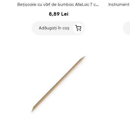
Bețișoare cu vârf de bumbac AlleLac 7 cm, 100 buc.
8,89 Lei
Adăugați în coș