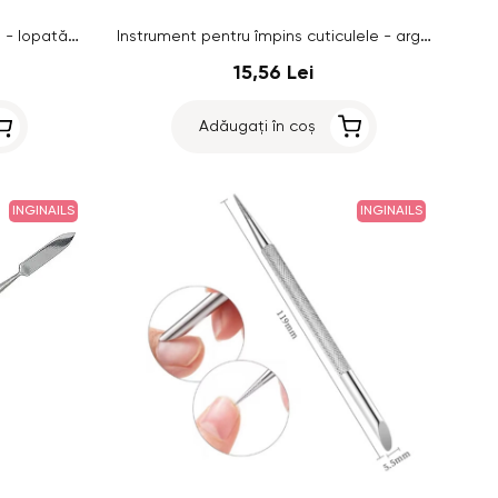
Instrument de împins cuticulele - lopată cu 2 capete
Instrument pentru împins cuticulele - argintiu, 12,5cm
15,56 Lei
Adăugați în coș
INGINAILS
INGINAILS