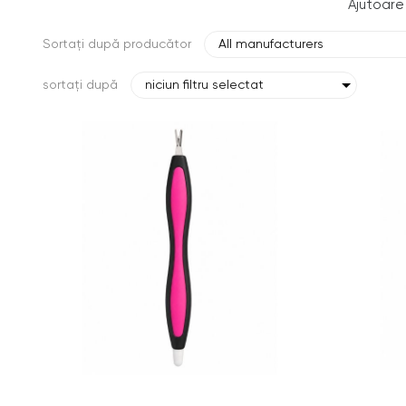
Ajutoare
Sortați după producător
All manufacturers
sortați după
niciun filtru selectat