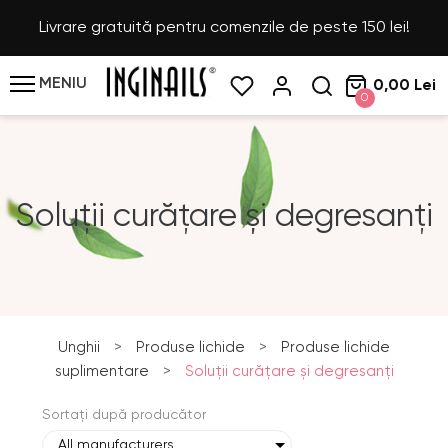
Livrare gratuită pentru comenzile de peste 150 lei!
MENIU
0,00 Lei
0
Soluții curățare și degresanți
Unghii
>
Produse lichide
>
Produse lichide
suplimentare
>
Soluții curățare și degresanți
Sortați după producător
All manufacturers