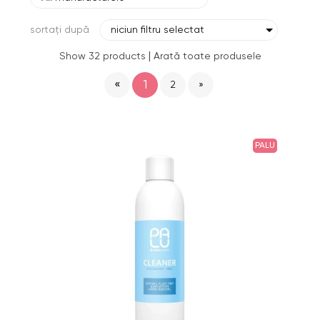
sortați după
niciun filtru selectat
|
Show 32 products
Arată toate produsele
«
1
2
»
PALU