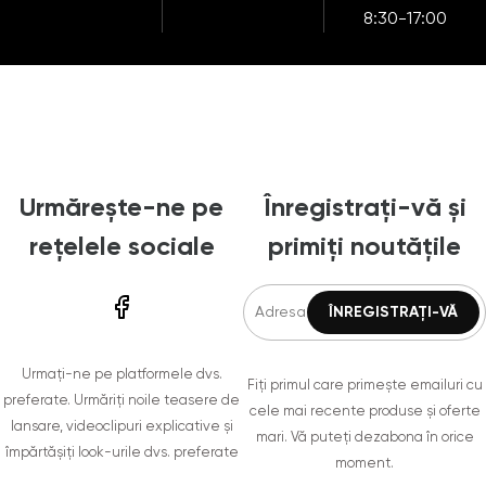
8:30-17:00
Urmărește-ne pe
Înregistrați-vă și
rețelele sociale
primiți noutățile
Urmați-ne pe platformele dvs.
Fiți primul care primește emailuri cu
preferate. Urmăriți noile teasere de
cele mai recente produse și oferte
lansare, videoclipuri explicative și
mari. Vă puteți dezabona în orice
împărtășiți look-urile dvs. preferate
moment.