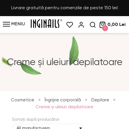
Livrare gratuită pentru comenzile de peste 150 lei!
MENIU
0,00 Lei
0
Creme și uleiuri depilatoare
Cosmetice
>
Îngrijire corporală
>
Depilare
>
Creme și uleiuri depilatoare
Sortați după producător
All manufacturers