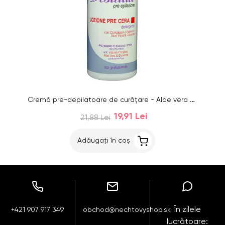
Cremă pre-depilatoare de curățare - Aloe vera și vitamine, 500ml
19,91 Lei
21,88 Lei
Adăugați în coș
În zilele
+421 907 917 349
obchod@nechtovyshop.sk
lucrătoare: