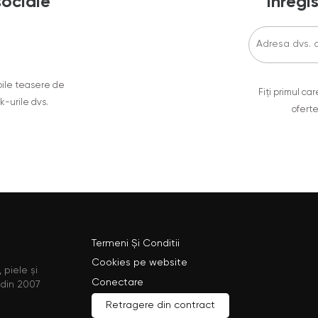
sociale
Înregis
oile teasere de
Fiți primul c
ok-urile dvs.
oferte
Termeni Și Conditii
Cookies pe website
 piele și
Conectare
 din 2007
Retragere din contract