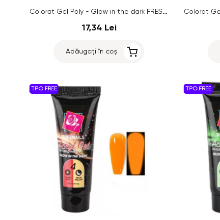
Colorat Gel Poly - Glow in the dark FRESH SALMON/LILAC no.8, 15g
17,34 Lei
Adăugați în coș
TPO FREE
TPO FREE