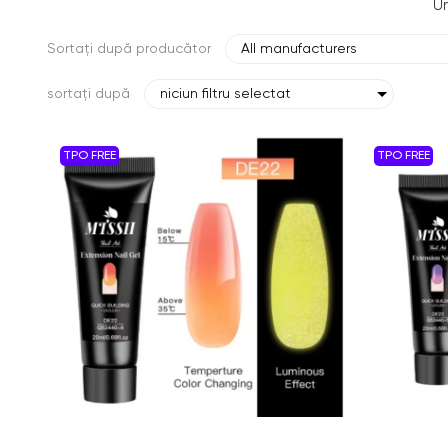
Un
Sortați după producător
All manufacturers
sortați după
niciun filtru selectat
TPO FREE
TPO FREE