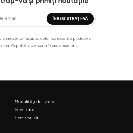
trați-vă și primiți noutățile
are primește emailuri cu cele mai recente produse și
 mari. Vă puteți dezabona în orice moment.
Modalități de livrare
Intimitate
Hart site-ului