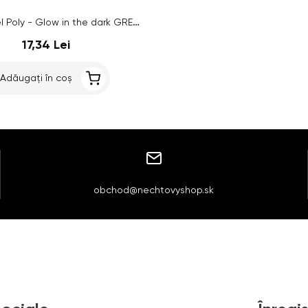
Colorat Gel Poly - Glow in the dark GREEN/NEON GREEN no.03, 15g
17,34 Lei
Adăugați în coș
obchod@nechtovyshop.sk