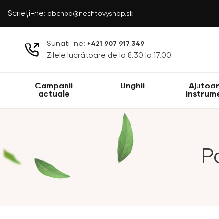
Scrieți-ne:
obchod@nechtovyshop.sk
Sunați-ne:
+421 907 917 349
Zilele lucrătoare de la 8.30 la 17.00
Campanii
Unghii
Ajutoar
actuale
instrum
P