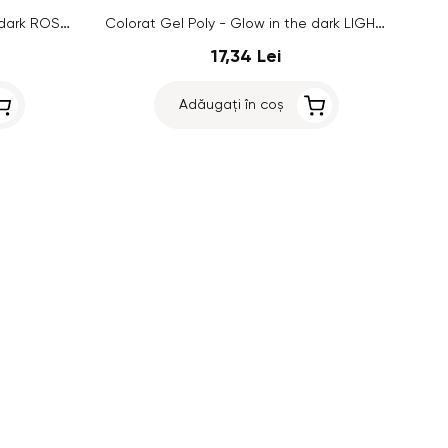
Colorat Gel Poly - Glow in the dark ROSE/APRICOT ICE no.06, 15g
Colorat Gel Poly - Glow in the dark LIGHT ROSE/NEON PURPLE no.05, 15g
17,34 Lei
Adăugați în coș