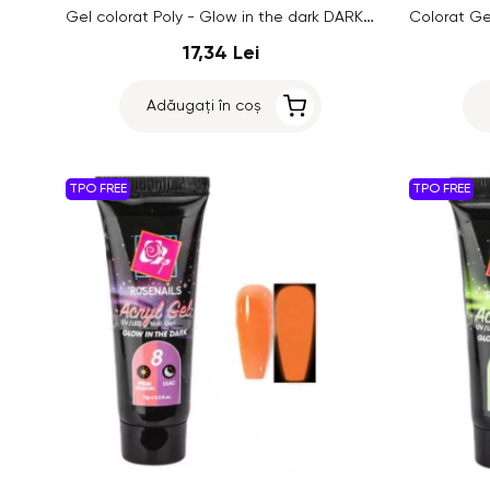
Gel colorat Poly - Glow in the dark DARK BLUE/AQUA GREEN no.12, 15g
17,34 Lei
Adăugați în coș
TPO FREE
TPO FREE