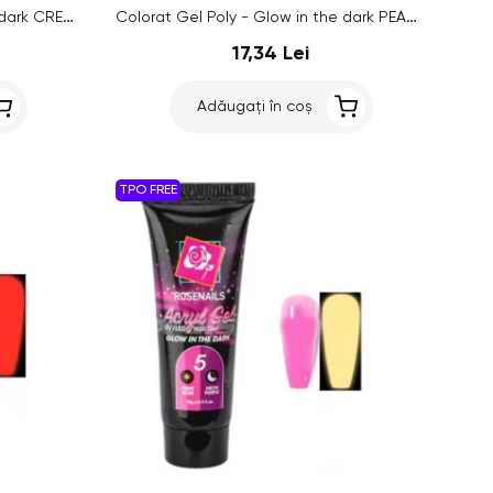
Colorat Gel Poly - Glow in the dark CREAM WHITE/BLUE no.01, 15g
Colorat Gel Poly - Glow in the dark PEACH PINK/NEON RED no.9, 15g
17,34 Lei
Adăugați în coș
TPO FREE