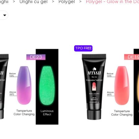
ghii
>
Unghii cu gel
>
Polygel
>
Polygel - Glow in the D
TPO FREE