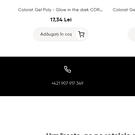
Colorat Gel Poly - Glow in the dark CORAL PINK/NEON YELLOW no.04, 15g
17,34 Lei
Adăugați în coș
+421 907 917 349