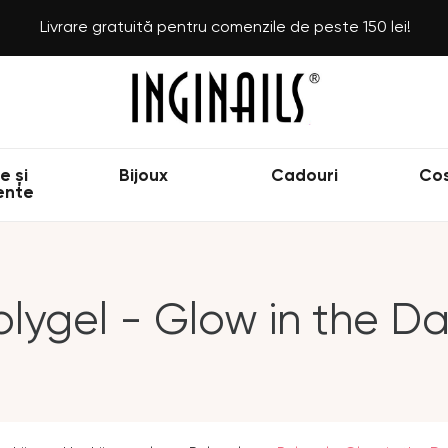
Livrare gratuită pentru comenzile de peste 150 lei!
e și
Bijoux
Cadouri
Co
ente
olygel - Glow in the Da