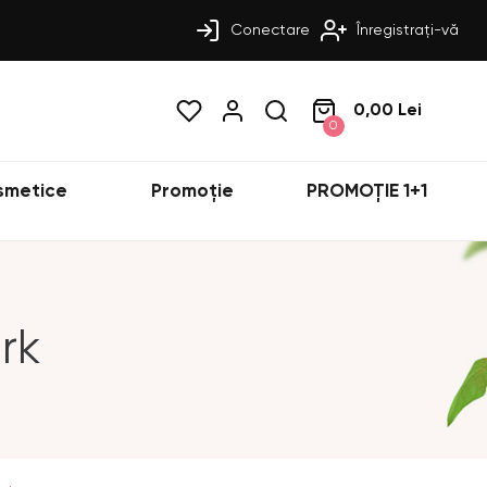
Conectare
Înregistrați-vă
0,00 Lei
0
smetice
Promoție
PROMOȚIE 1+1
rk