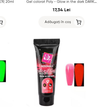
Gel colorat Poly - Glow in the dark DARK ROSE/CREAM YELLOW no.02, 15g
E19, 20ml
17,34 Lei
Adăugați în coș