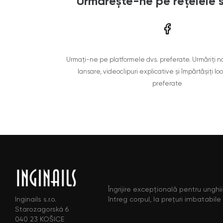
Urmărește-ne pe rețelele 
Urmați-ne pe platformele dvs. preferate. Urmăriți n
lansare, videoclipuri explicative și împărtășiți lo
preferate
Îngrijire excepțională pentru unghii,
întreg corpul, la prețuri imbatabile
Inginails s.r.o.
Starozagorská 6
040 23 KOŠICE