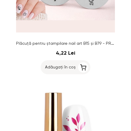
Plăcuţă pentru ştampilare nail art B15 și B79 - PROMOȚIE 1+1 GRATUITĂ
4,22 Lei
Adăugați în coș