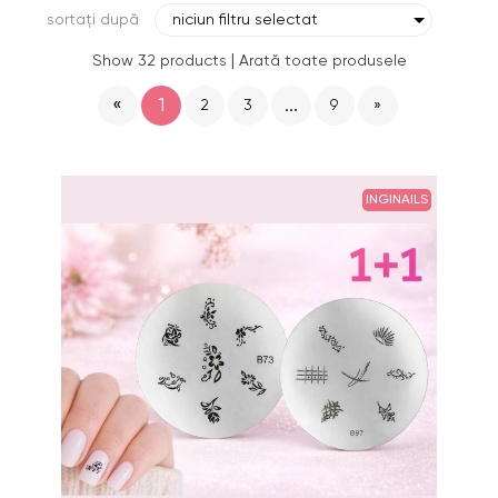
sortați după
niciun filtru selectat
|
Show 32 products
Arată toate produsele
«
1
...
2
3
9
»
INGINAILS