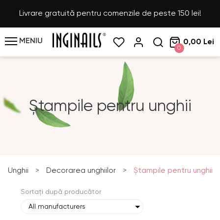
Livrare gratuită pentru comenzile de peste 150 lei!
MENIU
0,00 Lei
0
Ștampile pentru unghii
Unghii
>
Decorarea unghiilor
>
Ștampile pentru unghii
Sortați după producător
All manufacturers