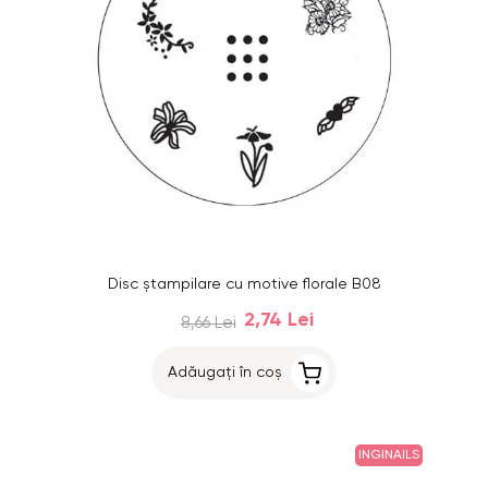
Disc ştampilare cu motive florale B08
2,74 Lei
8,66 Lei
Adăugați în coș
INGINAILS