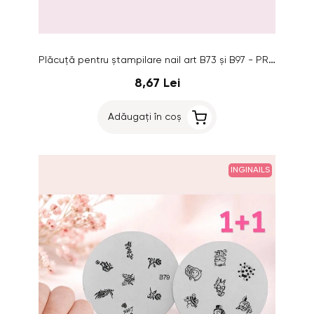
Plăcuţă pentru ştampilare nail art B73 și B97 - PROMOȚIE 1+1 GRATUITĂ
8,67 Lei
Adăugați în coș
INGINAILS