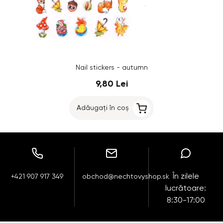
Nail stickers - autumn
9,80 Lei
Adăugați în coș
În zilele
+421 907 917 349
obchod@nechtovyshop.sk
lucrătoare:
8:30-17:00