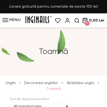
Livrare gratuită pentru comenzile de peste 150 lei!
MENIU
0,00 Lei
0
Toamnă
Unghii
>
Decorarea unghiilor
>
Abțibilduri unghii
>
Toamnă
Sortați după producător
All manufacturers