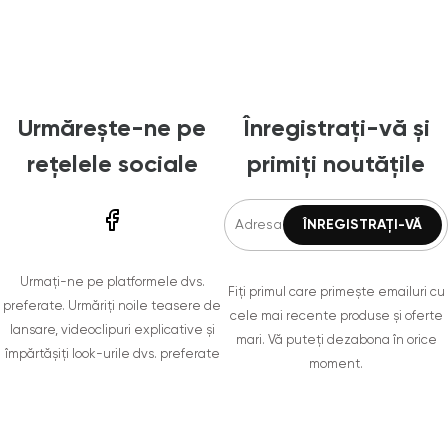
Urmărește-ne pe
Înregistrați-vă și
rețelele sociale
primiți noutățile
Urmați-ne pe platformele dvs.
Fiți primul care primește emailuri cu
preferate. Urmăriți noile teasere de
cele mai recente produse și oferte
lansare, videoclipuri explicative și
mari. Vă puteți dezabona în orice
împărtășiți look-urile dvs. preferate
moment.