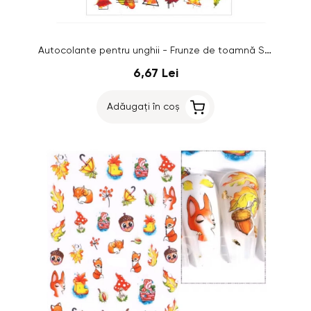
Autocolante pentru unghii - Frunze de toamnă STZ-CS057
6,67 Lei
Adăugați în coș