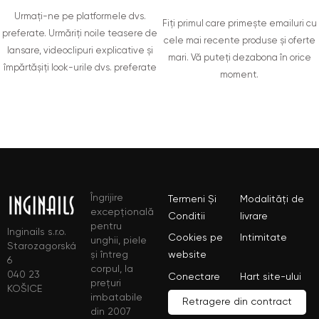
Urmați-ne pe platformele dvs.
Fiți primul care primește emailuri cu
preferate. Urmăriți noile teasere de
cele mai recente produse și oferte
lansare, videoclipuri explicative și
mari. Vă puteți dezabona în orice
împărtășiți look-urile dvs. preferate
moment.
Îngrijire
Termeni Și
Modalități de
excepțională
Conditii
livrare
pentru
Inginails s.r.o.
Cookies pe
Intimitate
unghii, piele
Starozagorská
și întreg
website
6
corpul, la
040 23
Conectare
Hart site-ului
prețuri
KOŠICE
imbatabile
Retragere din contract
din 2007