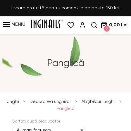
Livrare gratuită pentru comenzile de peste 150 lei!
MENIU
0,00 Lei
0
Panglică
Unghii
>
Decorarea unghiilor
>
Abțibilduri unghii
>
Panglică
Sortați după producător
All manufacturers