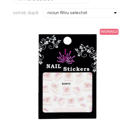
sortați după
niciun filtru selectat
INGINAILS