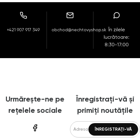
În zilele
+421 907 917 349
obchod@nechtovyshop.sk
lucrătoare:
8:30-17:00
Urmărește-ne pe
Înregistrați-vă și
rețelele sociale
primiți noutățile