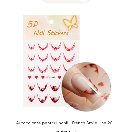
Autocolante pentru unghii - French Smile Line 20 buc, roşu - SD2283