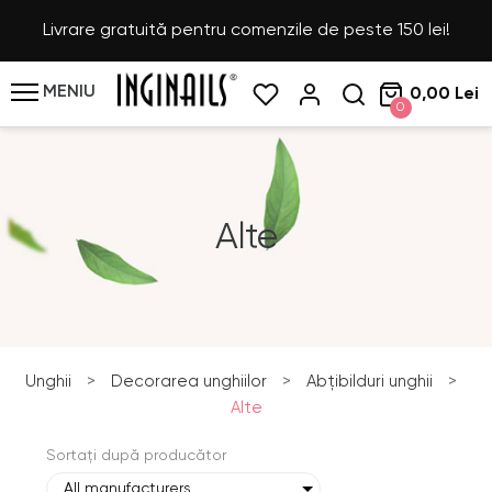
Livrare gratuită pentru comenzile de peste 150 lei!
MENIU
0,00 Lei
0
Alte
Unghii
>
Decorarea unghiilor
>
Abțibilduri unghii
>
Alte
Sortați după producător
All manufacturers