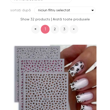
sortați după
niciun filtru selectat
|
Show 32 products
Arată toate produsele
«
1
2
3
»