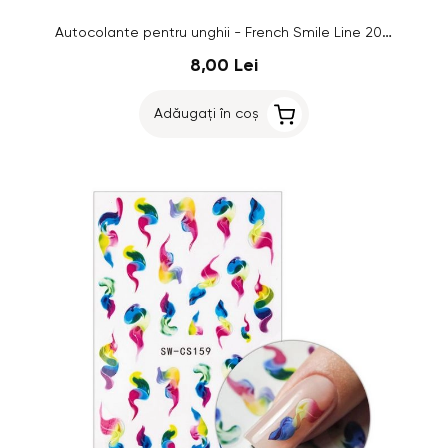
Autocolante pentru unghii - French Smile Line 20 buc, albastre - SD2284
8,00 Lei
Adăugați în coș