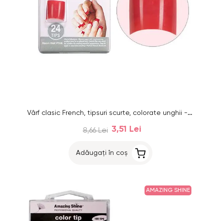
Vârf clasic French, tipsuri scurte, colorate unghii - roşu neon, 24buc, nr.1 - 10
3,51 Lei
8,66 Lei
Adăugați în coș
AMAZING SHINE