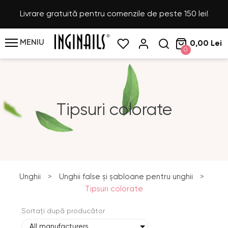
Livrare gratuită pentru comenzile de peste 150 lei!
MENIU
0,00 Lei
0
Tipsuri colorate
Unghii
>
Unghii false și șabloane pentru unghii
>
Tipsuri colorate
Sortați după producător
All manufacturers