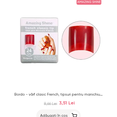
AMAZING SHINE
Bordo - vârf clasic French, tipsuri pentru manichiura French, 24buc
3,51 Lei
8,66 Lei
Adăugați în coș