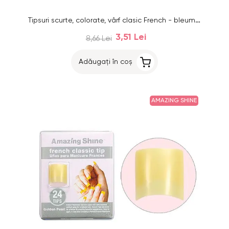
Tipsuri scurte, colorate, vârf clasic French - bleumarin, 24buc, nr.1 - 10
3,51 Lei
8,66 Lei
Adăugați în coș
AMAZING SHINE