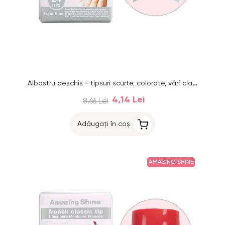
Albastru deschis - tipsuri scurte, colorate, vârf clasic French, 24buc, nr.1 - 10
4,14 Lei
8,66 Lei
Adăugați în coș
AMAZING SHINE