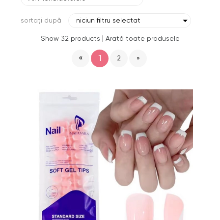
sortați după
niciun filtru selectat
|
Show 32 products
Arată toate produsele
«
1
2
»