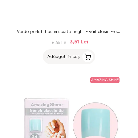
Verde perlat, tipsuri scurte unghii - vârf clasic French, 24buc
3,51 Lei
8,66 Lei
Adăugați în coș
AMAZING SHINE