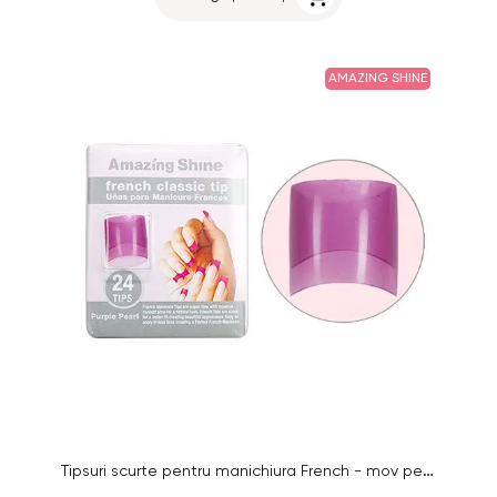
AMAZING SHINE
Tipsuri scurte pentru manichiura French - mov perlat, vârf clasic French, 24buc