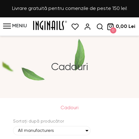
Livrare gratuită pentru comenzile de peste 150 lei!
MENIU
0,00 Lei
0
Cadouri
Cadouri
Sortați după producător
All manufacturers