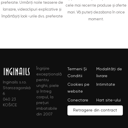
preferate. Urmăriți noile teasere de
cele mai recente produse și oferte
lansare, videoclipuri explicative și
mari. Vă puteți dezabona în orice
împărtășiți look-urile dvs. preferate
moment.
Îngrijire
Termeni Și
Modalități de
excepțională
Conditii
livrare
pentru
Inginails s.r.o.
Cookies pe
Intimitate
unghii, piele
Starozagorská
și întreg
website
6
corpul, la
040 23
Conectare
Hart site-ului
prețuri
KOŠICE
imbatabile
Retragere din contract
din 2007