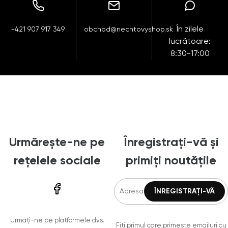
În zilele
+421 907 917 349
obchod@nechtovyshop.sk
lucrătoare:
8:30-17:00
Urmărește-ne pe
Înregistrați-vă și
rețelele sociale
primiți noutățile
Urmați-ne pe platformele dvs.
Fiți primul care primește emailuri cu