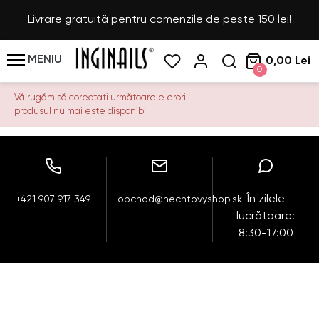
Livrare gratuită pentru comenzile de peste 150 lei!
MENIU
0,00 Lei
0
Vă rugăm să corectați următoarele erori:
produsul nu mai este disponibil
În zilele
+421 907 917 349
obchod@nechtovyshop.sk
lucrătoare:
8:30-17:00