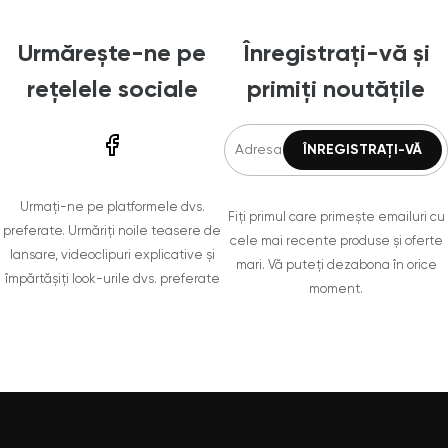
Urmărește-ne pe
Înregistrați-vă și
rețelele sociale
primiți noutățile
Urmați-ne pe platformele dvs.
Fiți primul care primește emailuri cu
preferate. Urmăriți noile teasere de
cele mai recente produse și oferte
lansare, videoclipuri explicative și
mari. Vă puteți dezabona în orice
împărtășiți look-urile dvs. preferate
moment.