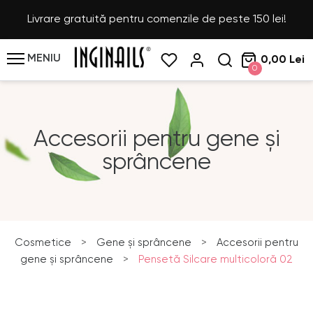
Livrare gratuită pentru comenzile de peste 150 lei!
MENIU
0,00 Lei
0
Accesorii pentru gene și
sprâncene
Cosmetice
>
Gene și sprâncene
>
Accesorii pentru
gene și sprâncene
>
Pensetă Silcare multicoloră 02