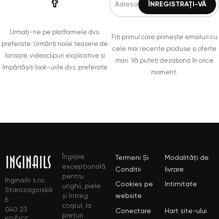
Urmați-ne pe platformele dvs.
Fiți primul care primește emailuri cu
preferate. Urmăriți noile teasere de
cele mai recente produse și oferte
lansare, videoclipuri explicative și
mari. Vă puteți dezabona în orice
împărtășiți look-urile dvs. preferate
moment.
Îngrijire
Termeni Și
Modalități de
excepțională
Conditii
livrare
pentru
Inginails s.r.o.
Cookies pe
Intimitate
unghii, piele
Starozagorská
și întreg
website
6
corpul, la
040 23
Conectare
Hart site-ului
prețuri