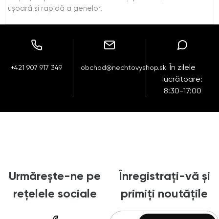
ușoară și rapidă a genelor.
În zilele
+421 907 917 349
obchod@nechtovyshop.sk
lucrătoare:
8:30-17:00
Urmărește-ne pe
Înregistrați-vă și
rețelele sociale
primiți noutățile