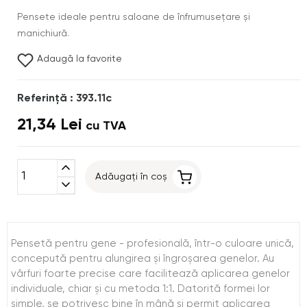
Pensete ideale pentru saloane de înfrumusețare și
manichiură.
Adaugă la favorite
Referinţă : 393.11c
21,34 Lei
cu TVA
expand_less
Adăugați în coș
expand_more
Pensetă pentru gene - profesională, într-o culoare unică,
concepută pentru alungirea și îngroșarea genelor. Au
vârfuri foarte precise care facilitează aplicarea genelor
individuale, chiar și cu metoda 1:1. Datorită formei lor
simple, se potrivesc bine în mână și permit aplicarea