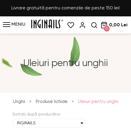
Livrare gratuită pentru comenzile de peste 150 lei!
MENIU
0,00 Lei
0
Uleiuri pentru unghii
Unghii
>
Produse lichide
>
Uleiuri pentru unghii
Sortați după producător
INGINAILS