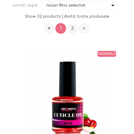
sortați după
niciun filtru selectat
|
Show 32 products
Arată toate produsele
«
1
2
»
INGINAILS